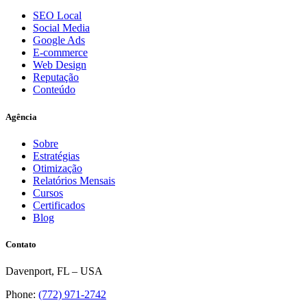
SEO Local
Social Media
Google Ads
E-commerce
Web Design
Reputação
Conteúdo
Agência
Sobre
Estratégias
Otimização
Relatórios Mensais
Cursos
Certificados
Blog
Contato
Davenport, FL – USA
Phone:
(772) 971-2742