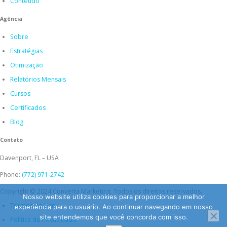
Conteúdo
Agência
Sobre
Estratégias
Otimização
Relatórios Mensais
Cursos
Certificados
Blog
Contato
Davenport, FL – USA
Phone:
(772) 971-2742
Copyright © 2024 Converta Marketing. Todos os direitos reservados.
Nosso website utiliza cookies para proporcionar a melhor
Termos de Uso
experiência para o usuário. Ao continuar navegando em nosso
site entendemos que você concorda com isso.
Política de Privacidade