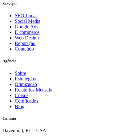
Serviços
SEO Local
Social Media
Google Ads
E-commerce
Web Design
Reputação
Conteúdo
Agência
Sobre
Estratégias
Otimização
Relatórios Mensais
Cursos
Certificados
Blog
Contato
Davenport, FL – USA