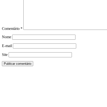
Comentário
*
Nome
E-mail
Site