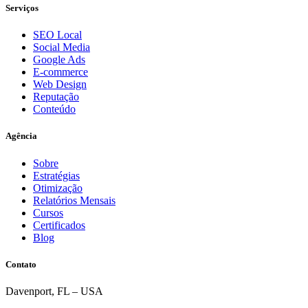
Serviços
SEO Local
Social Media
Google Ads
E-commerce
Web Design
Reputação
Conteúdo
Agência
Sobre
Estratégias
Otimização
Relatórios Mensais
Cursos
Certificados
Blog
Contato
Davenport, FL – USA