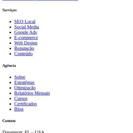
Serviços
SEO Local
Social Media
Google Ads
E-commerce
Web Design
Reputação
Conteúdo
Agência
Sobre
Estratégias
Otimização
Relatórios Mensais
Cursos
Certificados
Blog
Contato
Davenport, FL – USA