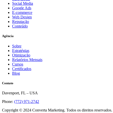
Social Media
Google Ads
E-commerce
Web Design
Reputação
Conteúdo
Agência
Sobre
Estratégias
Otimização
Relatórios Mensais
Cursos
Certificados
Blog
Contato
Davenport, FL – USA
Phone:
(772) 971-2742
Copyright © 2024 Converta Marketing. Todos os direitos reservados.