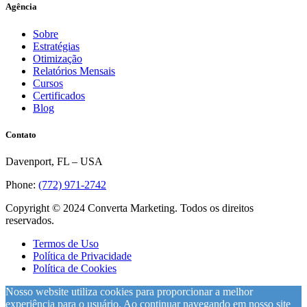
Agência
Sobre
Estratégias
Otimização
Relatórios Mensais
Cursos
Certificados
Blog
Contato
Davenport, FL – USA
Phone:
(772) 971-2742
Copyright © 2024 Converta Marketing. Todos os direitos
reservados.
Termos de Uso
Política de Privacidade
Política de Cookies
Nosso website utiliza cookies para proporcionar a melhor
experiência para o usuário. Ao continuar navegando em nosso site